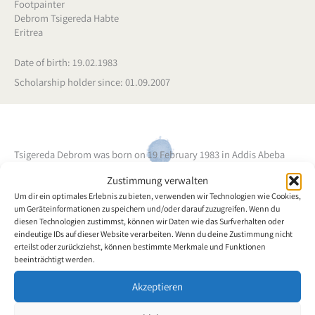
Footpainter
Debrom Tsigereda Habte
Eritrea
Date of birth: 19.02.1983
Scholarship holder since: 01.09.2007
Tsigereda Debrom was born on 19 February 1983 in Addis Abeba
(Ethiopia). She suffers from a congenital defect, which means that
Zustimmung verwalten
she has only rudimentary arms. At a very young age she learned to
Um dir ein optimales Erlebnis zu bieten, verwenden wir Technologien wie Cookies,
perform the activities of daily living with her feet. She is currently
um Geräteinformationen zu speichern und/oder darauf zuzugreifen. Wenn du
studying at a college of agriculture in Asmara. She became
diesen Technologien zustimmst, können wir Daten wie das Surfverhalten oder
seriously involved in foot painting in 2004 and is very intent on
eindeutige IDs auf dieser Website verarbeiten. Wenn du deine Zustimmung nicht
erteilst oder zurückziehst, können bestimmte Merkmale und Funktionen
developing her artistic skills.
beeinträchtigt werden.
Akzeptieren
Back to the artists overview