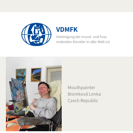
Skip
to
content
VDMFK
Vereinigung der mund- und fuss-
malenden Künstler in aller Welt e.V.
Mouthpainter
Bromková Lenka
Czech Republic