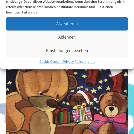
eindeutige IDs auf dieser Website verarbeiten. Wenn du deine Zustimmung nicht
Back to the artists overview
erteilst oder zurückziehst, können bestimmte Merkmale und Funktionen
beeinträchtigt werden.
Akzeptieren
Ablehnen
Einstellungen ansehen
Cookie Consent
Privacy Policy
Imprint