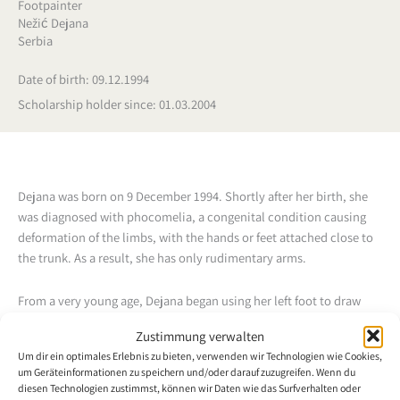
Footpainter
Nežić Dejana
Serbia
Date of birth: 09.12.1994
Scholarship holder since: 01.03.2004
Dejana was born on 9 December 1994. Shortly after her birth, she
was diagnosed with phocomelia, a congenital condition causing
deformation of the limbs, with the hands or feet attached close to
the trunk. As a result, she has only rudimentary arms.
From a very young age, Dejana began using her left foot to draw
and paint. Her creativity and determination have enabled her to
Zustimmung verwalten
develop impressive control and expression through her art, turning
Um dir ein optimales Erlebnis zu bieten, verwenden wir Technologien wie Cookies,
her physical challenges into a unique artistic strength.
um Geräteinformationen zu speichern und/oder darauf zuzugreifen. Wenn du
diesen Technologien zustimmst, können wir Daten wie das Surfverhalten oder