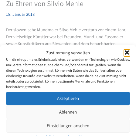
Zu Ehren von Silvio Mehle
18. Januar 2018
Der slowenische Mundmaler Silvo Mehle verstarb vor einem Jahr.
Der vielseitige Künstler war bei Freunden, Mund- und Fussmaler
sowie Kunstkritikern aus Slowenien und dem benachbarten
Kroatien sehr beliebt.
Zustimmung verwalten
Um dir ein optimales Erlebnis zu bieten, verwenden wir Technologien wie Cookies,
In Kooperation mit dem Unternehmen Salus, wurde in deren
um Geräteinformationen zu speichern und/oder darauf zuzugreifen. Wenn du
diesen Technologien zustimmst, können wir Daten wie das Surfverhalten oder
Galerie in Ljubljana am 12. Januar 2018, eine Ausstellung zu seinen
eindeutige IDs auf dieser Website verarbeiten. Wenn du deine Zustimmung nicht
Ehren eröffnet. Zu diesem Anlass kamen zahlreiche Freunde,
erteilst oder zurückziehst, können bestimmte Merkmale und Funktionen
Bekannte, Mund- und Fussmaler. Es wurde an sein Lebenswerk
beeinträchtigt werden.
erinnert und auf seine wundervollen Werke eingegangen. Die
Akzeptieren
Ausstellung kann noch bis zum 21. März 2018 besichtigt werden.
Ablehnen
Silvio Mehle war zweifelsohne ein sehr talentierter Künstler der die
Familie der Mund- und Fussmaler viel zu früh verlassen hat.
Einstellungen ansehen