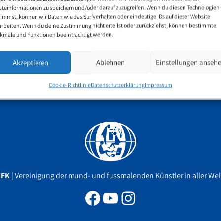
äteinformationen zu speichern und/oder darauf zuzugreifen. Wenn du diesen Technologien
timmst, können wir Daten wie das Surfverhalten oder eindeutige IDs auf dieser Website
arbeiten. Wenn du deine Zustimmung nicht erteilst oder zurückziehst, können bestimmte
neuste Präsentation von Maltechniken
kmale und Funktionen beeinträchtigt werden.
Akzeptieren
Ablehnen
Einstellungen anseh
e Präsentation von Tom Yendell zu sehen
Cookie-Richtlinie
Datenschutzerklärung
Impressum
Facebook
YouTube
Instagram
MFK
| Vereinigung der mund- und fussmalenden Künstler in aller Welt