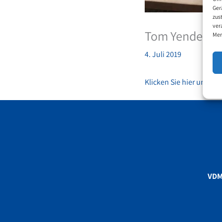
Ger
zus
ver
Tom Yendells 
Mer
4. Juli 2019
Klicken Sie hier um di
VD