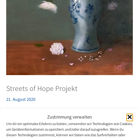
Streets of Hope Projekt
21. August 2020
Aaron Yeo Kwok Chian, Mundmaler aus Singapur hat eine digitale
Zustimmung verwalten
Kopie seines Gemäldes ‚Blumen‘ beim Projekt Streets of Hope
Um dir ein optimales Erlebnis zu bieten, verwenden wir Technologien wie Cookies,
eingereicht. „Streets of Hope“ ist ein einzigartiges Projekt, mit dem
um Geräteinformationen zu speichern und/oder darauf zuzugreifen. Wenn du
diesen Technologien zustimmst, können wir Daten wie das Surfverhalten oder
Ziel die Einwohner von Singapur mit physischer und virtueller