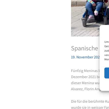
Um 
Spanische Kün
Ger
zus
ver
19. November 2021
Mer
Fünfzig Meninas kehrten
Dezember 2021 beim Ei
dieser Menina wurde vo
Alvarez, Florin Anghel
Die für die berühmte K
wurde sie in weisser Fa