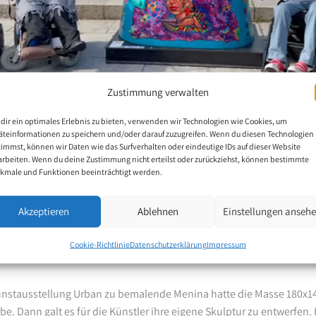
Zustimmung verwalten
dir ein optimales Erlebnis zu bieten, verwenden wir Technologien wie Cookies, um
stler bemalen Menina
äteinformationen zu speichern und/oder darauf zuzugreifen. Wenn du diesen Technologien
timmst, können wir Daten wie das Surfverhalten oder eindeutige IDs auf dieser Website
arbeiten. Wenn du deine Zustimmung nicht erteilst oder zurückziehst, können bestimmte
kmale und Funktionen beeinträchtigt werden.
 das vierte Jahr in Folge auf die Strassen Madrids zurück, um vom 
Akzeptieren
Ablehnen
Einstellungen anseh
ngang des Debod-Tempels eine lebendige und unterstützende Ausst
n drei Mund und Fussmalern Spaniens bemalt. Dies waren die drei 
Cookie-Richtlinie
Datenschutzerklärung
Impressum
 und Belinda Redondo.
unstausstellung Urban zu bemalende Menina hatte die Masse 180x14
rbe. Dann galt es für die Künstler ihre eigene Skulptur zu entwerfen