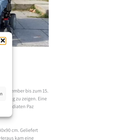
1. November bis zum 15.
en
ellung zu zeigen. Eine
Stipendiaten Paz
0x90 cm. Geliefert
. Heraus kam eine