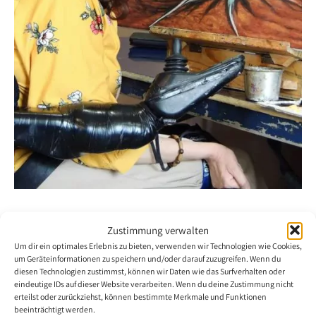
Neues Assoziiertes Mitglied aus Mexiko
Zustimmung verwalten
9. März 2022
Um dir ein optimales Erlebnis zu bieten, verwenden wir Technologien wie Cookies,
um Geräteinformationen zu speichern und/oder darauf zuzugreifen. Wenn du
diesen Technologien zustimmst, können wir Daten wie das Surfverhalten oder
Die VDMFK heisst Frau Lidia de Jesús Cháidez López als neues
eindeutige IDs auf dieser Website verarbeiten. Wenn du deine Zustimmung nicht
Assoziiertes Mitglied willkommen. Anlässlich der Vorstandssitzung
erteilst oder zurückziehst, können bestimmte Merkmale und Funktionen
beeinträchtigt werden.
im November 2021 haben die Vorstandsmitglieder ihrer