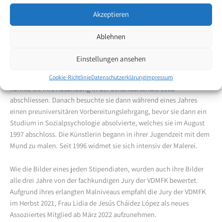
Mitgliedschaft einstimmig zugestimmt.
Akzeptieren
Lidia de Jesus Cháidez López wurde am 14. März 1970 in Culiacan
Ablehnen
(Provinz Sinaloa) geboren. Sie besuchte die Primar- sowie
Sekundarschule. Im April 1983 wurde sie in einen schweren
Einstellungen ansehen
Autounfall verwickelt, der eine Quadriplegie zur Folge hatte. Durch
die Unter-stützung einer lokal ansässigen Behindertenvereinigung
Cookie-Richtlinie
Datenschutzerklärung
Impressum
konnte sie ihre Ausbildung in der Sekundarschule 1992
abschliessen. Danach besuchte sie dann während eines Jahres
einen preuniversitären Vorbereitungslehrgang, bevor sie dann ein
Studium in Sozialpsychologie absolvierte, welches sie im August
1997 abschloss. Die Künstlerin begann in ihrer Jugendzeit mit dem
Mund zu malen. Seit 1996 widmet sie sich intensiv der Malerei.
Wie die Bilder eines jeden Stipendiaten, wurden auch ihre Bilder
alle drei Jahre von der fachkundigen Jury der VDMFK bewertet.
Aufgrund ihres erlangten Malniveaus empfahl die Jury der VDMFK
im Herbst 2021, Frau Lidia de Jesús Cháidez López als neues
Assoziiertes Mitglied ab März 2022 aufzunehmen.