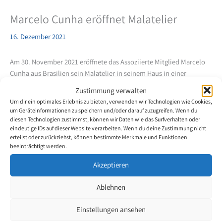
Marcelo Cunha eröffnet Malatelier
16. Dezember 2021
Am 30. November 2021 eröffnete das Assoziierte Mitglied Marcelo
Cunha aus Brasilien sein Malatelier in seinem Haus in einer
ländlichen Gegend von Rio de Janeiro. Neben seiner Familie und
Zustimmung verwalten
engsten Freunden nahmen auch Künstler aus der Region teil, sowie
Um dir ein optimales Erlebnis zu bieten, verwenden wir Technologien wie Cookies,
die Mund-und Fussmaler Goncalo Borges und Daniel Ferreira aus
um Geräteinformationen zu speichern und/oder darauf zuzugreifen. Wenn du
Sao Paulo. Marcelo Cunha hielt eine sehr emotionale Dankesrede
diesen Technologien zustimmst, können wir Daten wie das Surfverhalten oder
eindeutige IDs auf dieser Website verarbeiten. Wenn du deine Zustimmung nicht
für alles was der Verein in seinem Leben ermöglicht hat. Die 30
erteilst oder zurückziehst, können bestimmte Merkmale und Funktionen
ausgestellten Bilder symbolisierten den 30. Jahrestag seines
beeinträchtigt werden.
Unfalls, der zu seiner Behinderung führte.
Akzeptieren
Ablehnen
Einstellungen ansehen