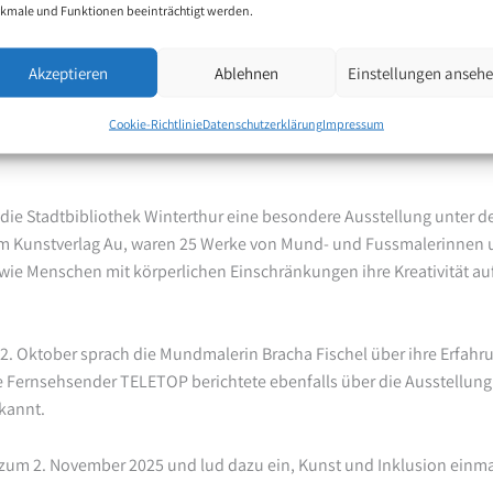
kmale und Funktionen beeinträchtigt werden.
Akzeptieren
Ablehnen
Einstellungen anseh
nklusion – Ausstellung in der Stadtbiblioth
Cookie-Richtlinie
Datenschutzerklärung
Impressum
 die Stadtbibliothek Winterthur eine besondere Ausstellung unter d
vom Kunstverlag Au, waren 25 Werke von Mund- und Fussmalerinnen 
, wie Menschen mit körperlichen Einschränkungen ihre Kreativität a
22. Oktober sprach die Mundmalerin Bracha Fischel über ihre Erfah
le Fernsehsender TELETOP berichtete ebenfalls über die Ausstellun
kannt.
s zum 2. November 2025 und lud dazu ein, Kunst und Inklusion einma