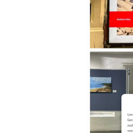
Um 
Ger
zus
ver