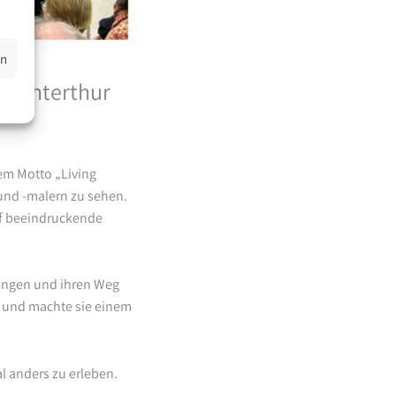
en
ek Winterthur
em Motto „Living
und -malern zu sehen.
uf beeindruckende
rungen und ihren Weg
g und machte sie einem
l anders zu erleben.