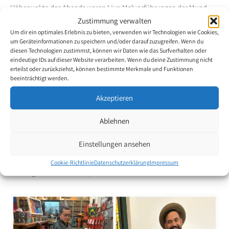
Höhepunkte des Abends waren Live-Malvorführungen der Mund-
und Fussmalenden Künstler Domingos Dupé Ferreira Silva und
Zustimmung verwalten
Bárbara Correa da Silva sowie die Übergabe eines von Marcelo da
Um dir ein optimales Erlebnis zu bieten, verwenden wir Technologien wie Cookies,
um Geräteinformationen zu speichern und/oder darauf zuzugreifen. Wenn du
Cunha geschaffenen Kunstwerks an Kobra.
diesen Technologien zustimmst, können wir Daten wie das Surfverhalten oder
eindeutige IDs auf dieser Website verarbeiten. Wenn du deine Zustimmung nicht
An der Ausstellungseröffnung waren folgende Mund- und
erteilst oder zurückziehst, können bestimmte Merkmale und Funktionen
Fussmalende Künstler anwesend:
beeinträchtigt werden.
Akzeptieren
Bárbara Corrêa, Carlos Eduardo Fraga, Eusuclemia Vieira, Daniel
Ferreira, Domingos Dupé Ferreira, Eliana Zagui, Gonçalo Borges,
Ablehnen
Goret Chagas, Ivanildo Gomes, Leandro Portella, Marcelo Cunha,
Marcos Paulo Machado, Rita Boz und Victor Santos
Einstellungen ansehen
Die Ausstellung ist vom 6. bis 30. November, mittwochs bis
Cookie-Richtlinie
Datenschutzerklärung
Impressum
sonntags von 9 bis 17 Uhr, im Atelier Eduardo Kobra zu sehen.