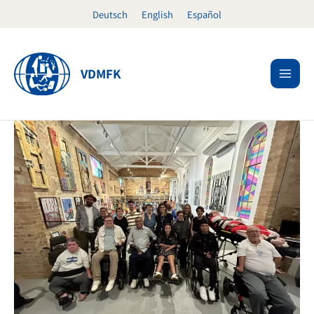
Zum
Deutsch
English
Español
Inhalt
springen
VDMFK