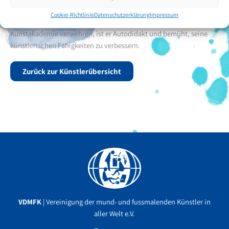
Santander, nieder, wo er derzeit wohnt und Jura studiert. Trotz
Cookie-Richtlinie
Datenschutzerklärung
Impressum
wirtschaftlicher Schwierigkeiten, die ihm den Zugang zu einer
Kunstakademie verwehren, ist er Autodidakt und bemüht, seine
künstlerischen Fähigkeiten zu verbessern.
Zurück zur Künstlerübersicht
Facebook
YouTube
Instagram
VDMFK
| Vereinigung der mund- und fussmalenden Künstler in
aller Welt e.V.