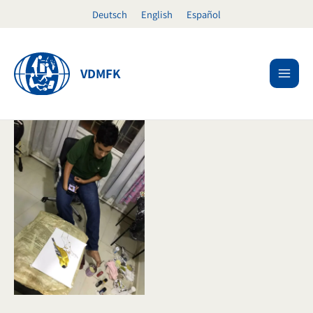
Zum
Deutsch
English
Español
Inhalt
springen
VDMFK