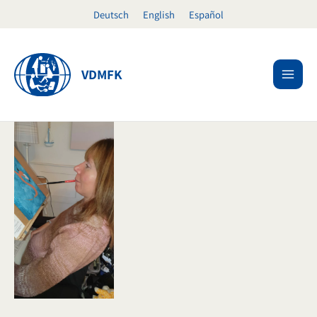
Zum
Deutsch
English
Español
Inhalt
springen
VDMFK