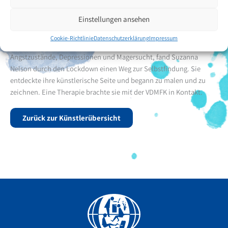
darunter adaptives Skifahren, Indoor-Fallschirmspringen,
Einstellungen ansehen
Ultraleichtfliegen und Segeln. Darüber hinaus engagiert sie sich
ehrenamtlich.
Cookie-Richtlinie
Datenschutzerklärung
Impressum
Trotz der vielen Herausforderungen, die ihr Leben prägen, darunter
Angstzustände, Depressionen und Magersucht, fand Suzanna
Nelson durch den Lockdown einen Weg zur Selbstfindung. Sie
entdeckte ihre künstlerische Seite und begann zu malen und zu
zeichnen. Eine Therapie brachte sie mit der VDMFK in Kontakt.
Zurück zur Künstlerübersicht
Facebook
YouTube
Instagram