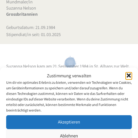
Mundmaler/in
Suzanna Nelson
Grossbritannien
Geburtsdatum: 21.09.1984
Stipendiat/in seit: 01.03.2025
Suzanna Nelson kam am 21.September 1984 in St. Albans zur Welt.
Ihr Leben nahm eine dramatische Wendung im Jahr 2005, als sie
Zustimmung verwalten
mit 20 Jahren bei einem Verkehrsunfall eine
Um dir ein optimales Erlebnis zu bieten, verwenden wir Technologien wie Cookies,
Rückenmarksverletzung auf C5/6 erlitt. Aufgrund einer Zyste an der
um Geräteinformationen zu speichern und/oder darauf zuzugreifen. Wenn du
diesen Technologien zustimmst, können wir Daten wie das Surfverhalten oder
Wirbelsäule und daraus resultierenden Operationen, weitete sich
eindeutige IDs auf dieser Website verarbeiten. Wenn du deine Zustimmung nicht
ihre Verletzung auf den 4. Rückenwirbel aus. Sie verlor einen
erteilst oder zurückziehst, können bestimmte Merkmale und Funktionen
Großteil ihrer Armfunktion und das bisschen Unabhängigkeit, das
beeinträchtigt werden.
sie noch hatte.
Akzeptieren
Vor ihrem Unfall war Suzanna Nelson bekannt für ihre
Abenteuerlust und Leidenschaft für Pferde. Diese Mentalität behielt
Ablehnen
sie bei und erlebte weiterhin eine Reihe von adaptiven Aktivitäten,