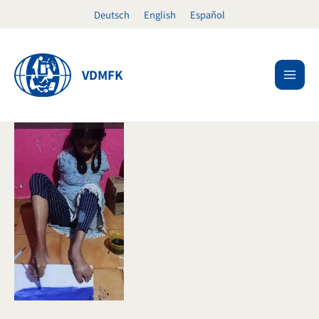
Zum
Deutsch
English
Español
Inhalt
springen
VDMFK