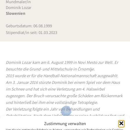
Mundmaler/in
Dominik Lozar
Slowenien
Geburtsdatum: 06.08.1999
Stipendiat/in seit: 01.03.2023
Dominik Lozar kam am 6. August 1999 in Novi Mesto zur Welt. Er
besuchte die Grund- und Mittelschule in Črnomlje.
2015 wurde er für die Handball-Nationalmannschaft ausgewählt.
Am 3. Januar 2016 stürzte Dominik bei einem Spiel vor dem Haus
im Schnee und hat sich eine Verletzung am 4. Halswirbel
zugezogen. Der Bruch verursachte große Schäden am Rückenmark
und hinterließ bei ihm eine vollständige Tetraplegie.
Der Verletzung folgte ein Jahr von Behandlungen und
Rehabilitation. Nach dem Unfall setzte er seine Ausbildung fort und
beendete das Gymnasium mit der Matura.
Zustimmung verwalten
Bei der Genesungsrehabilitation 2019 traf er einen Schachspieler,
Um dir ein optimales Erlebnis zu bieten, verwenden wir Technologien wie Cookies,