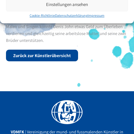
Einstellungen ansehen
teil. Während seines Aufenthalts bei der „Arms Around Africa
Foundation“ besuchte er die Schule, wo er das künstlerische und
Cookie-Richtlinie
Datenschutzerklärung
Impressum
musikalische Talent in sich entdeckte. Durch seine Fähigkeiten im
Malen und Singen konnte Denis John etwas Geld zum Überleben
verdienen und gleichzeitig seine arbeitslose Mutter und seine zwei
Brüder unterstützen.
Zurück zur Künstlerübersicht
Facebook
YouTube
Instagram
VDMFK
| Vereinigung der mund- und fussmalenden Künstler in