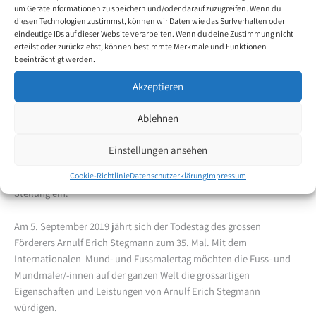
um Geräteinformationen zu speichern und/oder darauf zuzugreifen. Wenn du
Entfaltung stiess oftmals auf wenig Akzeptanz. Doch weder die
diesen Technologien zustimmst, können wir Daten wie das Surfverhalten oder
körperlichen Hürden noch die grossen Herausforderungen konnten
eindeutige IDs auf dieser Website verarbeiten. Wenn du deine Zustimmung nicht
sie davon abhalten, ihre Überzeugung und Ihren tiefsten Wunsch
erteilst oder zurückziehst, können bestimmte Merkmale und Funktionen
beeinträchtigt werden.
über die ganze Welt zu verbreiten. Jedem Menschen soll der
Zugang zur Kunst ermöglicht werden.
Akzeptieren
Heute zählt diese Selbstorganisation knapp 800 mund- oder
Ablehnen
fussmalende Künstler/-innen aus aller Welt. Die Ideale von damals
gelten auch noch heute. Sie fördert und unterstützt bestehende
Einstellungen ansehen
und zukünftige Mund- und Fussmaler/-innen und nimmt in
Cookie-Richtlinie
Datenschutzerklärung
Impressum
religiöser, weltanschaulicher und politischer Hinsicht eine neutrale
Stellung ein.
Am 5. September 2019 jährt sich der Todestag des grossen
Förderers Arnulf Erich Stegmann zum 35. Mal. Mit dem
Internationalen Mund- und Fussmalertag möchten die Fuss- und
Mundmaler/-innen auf der ganzen Welt die grossartigen
Eigenschaften und Leistungen von Arnulf Erich Stegmann
würdigen.