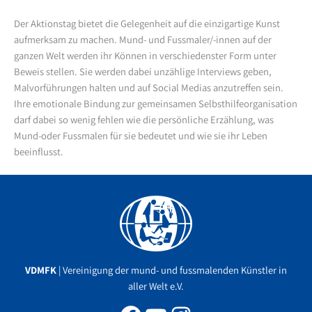
Der Aktionstag bietet die Gelegenheit auf die einzigartige Kunst
aufmerksam zu machen. Mund- und Fussmaler/-innen auf der
ganzen Welt werden ihr Können in verschiedenster Form unter
Beweis stellen. Sie werden dabei unzählige Interviews geben,
Malvorführungen halten und auf Social Medias anzutreffen sein.
Ihre emotionale Bindung zur gemeinsamen Selbsthilfeorganisation
darf dabei so wenig fehlen wie die persönliche Erzählung, was
Mund-oder Fussmalen für sie bedeutet und wie sie ihr Leben
beeinflusst.
Facebook
YouTube
Instagram
VDMFK
| Vereinigung der mund- und fussmalenden Künstler in
aller Welt e.V.