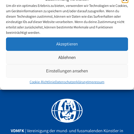
Um dir ein optimales Erlebnis zu bieten, verwenden wir Technologien wie Cookies,
19. Oktober 2020
um Geräteinformationen zu speichern und/oder darauf zuzugreifen. Wenn du
diesen Technologien zustimmst, können wir Daten wie das Surfverhalten oder
eindeutige IDs auf dieser Website verarbeiten. Wenn du deine Zustimmung nicht
Anlässlich des Internationalen Hände-Waschtag vom 15. Oktober
erteilst oder zurückziehst, können bestimmte Merkmale und Funktionen
2020 übermittelte Swapna Augustine, eine der talentiertesten
beeinträchtigt werden.
Fußmalerinnen Indiens, eine einzigartige Botschaft. Das
Akzeptieren
Handwaschen ist die einfachste und effektivste Massnahme, um
Infektionen vorzubeugen. Savlon Swatsh, ein führendes indisches
Ablehnen
Unternehmen für Hygieneprodukte, startete in Zusammenarbeit
mit den indischen mund- und fussmalenden Künstlern die
Einstellungen ansehen
#NoHandUnwashed Bewegung
. Sehen Sie sich doch die
Videobotschaft von Swapna
an.
Cookie-Richtlinie
Datenschutzerklärung
Impressum
Facebook
YouTube
Instagram
VDMFK
| Vereinigung der mund- und fussmalenden Künstler in