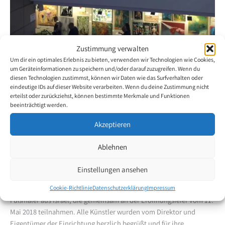
Zustimmung verwalten
Um dir ein optimales Erlebnis zu bieten, verwenden wir Technologien wie Cookies,
um Geräteinformationen zu speichern und/oder darauf zuzugreifen. Wenn du
diesen Technologien zustimmst, können wir Daten wie das Surfverhalten oder
Für einen guten Zweck
eindeutige IDs auf dieser Website verarbeiten. Wenn du deine Zustimmung nicht
erteilst oder zurückziehst, können bestimmte Merkmale und Funktionen
28. Mai 2018
beeinträchtigt werden.
Akzeptieren
Wie jedes Jahr verwandelt Israels größte Finanzinstitution „Bank
Hapoalim“ seinen Hauptsitz in eine Kunstgalerie. Der soziale Zweck
Ablehnen
der diesjährigen Ausstellung war die Unterstützung der lokalen
Aids-Taskforce. Die Ausstellung zeigte Kunstwerke von Hunderten
Einstellungen ansehen
von Künstlern, die zum Fundraising beigetragen haben. Unter den
Cookie-Richtlinie
Datenschutzerklärung
Impressum
teilnehmenden Künstlern befanden sich auch 15 Mund- und
Fußmaler aus Israel, die gemeinsam an der Eröffnungsfeier vom 11.
Mai 2018 teilnahmen. Alle Künstler wurden vom Direktor und
Eigentümer der Einrichtung herzlich begrüßt und für ihre