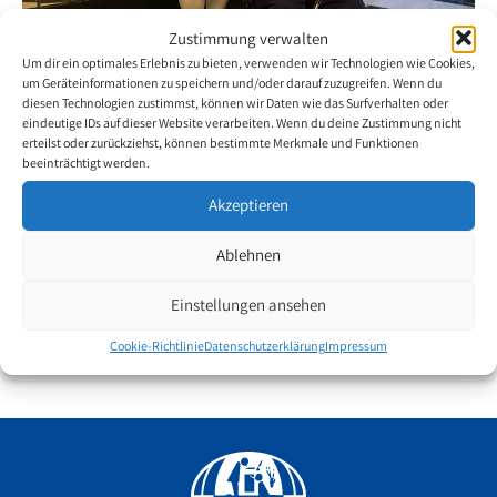
Zustimmung verwalten
Um dir ein optimales Erlebnis zu bieten, verwenden wir Technologien wie Cookies,
Eine Überraschung für den Tennisstar
um Geräteinformationen zu speichern und/oder darauf zuzugreifen. Wenn du
diesen Technologien zustimmst, können wir Daten wie das Surfverhalten oder
11. Mai 2017
eindeutige IDs auf dieser Website verarbeiten. Wenn du deine Zustimmung nicht
erteilst oder zurückziehst, können bestimmte Merkmale und Funktionen
beeinträchtigt werden.
Der spanische Mundmaler Florin Angel überreichte am Donnerstag
den 11. Mai 2017 dem beliebten Tennisstar Rafael Nadal ein Porträt,
Akzeptieren
welches der Künstler selbst gemalt hatte.
Ablehnen
Der mehrfache Weltranglisten-Erste nahm das Porträt mit grosser
Freude entgegen und richtete im Anschluss über seine Facebook
Einstellungen ansehen
Seite einige Dankworte an den Mundmaler.
Cookie-Richtlinie
Datenschutzerklärung
Impressum
Facebook
YouTube
Instagram