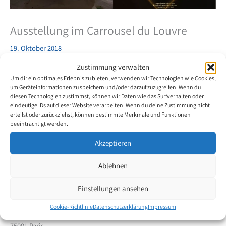
Ausstellung im Carrousel du Louvre
19. Oktober 2018
Zustimmung verwalten
Die mund- und fussmalenden Künstler stellen im „Carrousel du
Um dir ein optimales Erlebnis zu bieten, verwenden wir Technologien wie Cookies,
Louvre“ Ihre Werke aus. Maria Goret Chagas, Fussmalerin aus
um Geräteinformationen zu speichern und/oder darauf zuzugreifen. Wenn du
diesen Technologien zustimmst, können wir Daten wie das Surfverhalten oder
Brasilien wird ebenfalls Vorort sein. Zwischen Freitag dem 19.
eindeutige IDs auf dieser Website verarbeiten. Wenn du deine Zustimmung nicht
Oktober und Sonntag dem 21. Oktober 2018 wird sie am Stand für
erteilst oder zurückziehst, können bestimmte Merkmale und Funktionen
Fragen zur Verfügung stehen.
beeinträchtigt werden.
Akzeptieren
Die Ausstellung findet jeweils zwischen 11 und 20 Uhr im
Ablehnen
Carrousel du Louvre – Salon „Art Shopping“
Stand B15 – Divine Academie
Einstellungen ansehen
99 rue du Rivoli
Cookie-Richtlinie
Datenschutzerklärung
Impressum
75001 Paris