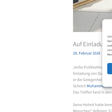
Um 
Ger
Auf Einladung
zus
ver
28. Februar 2018
Mer
Jesfer Pulikkathody, M
Einladung von Dubais 
er die Gelegenheit hatt
Scheich
Muhammad bin
Das Treffen fand in den
Seine Hoheit hatte ber
Menschen“ definiert. F