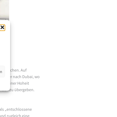
wirklichen. Auf
en
iste er nach Dubai, wo
ai, Seiner Hoheit
amdan zu übergeben.
als „entschlossene
und zugleich eine