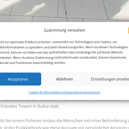
Zustimmung verwalten
dir ein optimales Erlebnis zu bieten, verwenden wir Technologien wie Cookies, um
äteinformationen zu speichern und/oder darauf zuzugreifen. Wenn du diesen Technologien
 des Scheichs
timmst, können wir Daten wie das Surfverhalten oder eindeutige IDs auf dieser Website
arbeiten. Wenn du deine Zustimmung nicht erteilst oder zurückziehst, können bestimmte
kmale und Funktionen beeinträchtigt werden.
undmaler aus Indien, konnte einen seiner langersehnten Träume ver
Akzeptieren
Ablehnen
Einstellungen anseh
Kronprinz Scheich Hamdan bin Muhammad bin Raschid Al Maktum re
e, ihn zu treffen und ihm das Porträt des Staatsoberhauptes von Dub
Cookie-Richtlinie
Datenschutzerklärung
Impressum
 Raschid Al Maktum
und des Kronprinzen Seine Hoheit Scheich H
 Emirates Towers in Dubai statt.
eits bei einem früheren Anlass die Menschen mit einer Behinderung 
ür Jesfer Pulikkathody war diese Aussage ein persönlicher Ansporn 