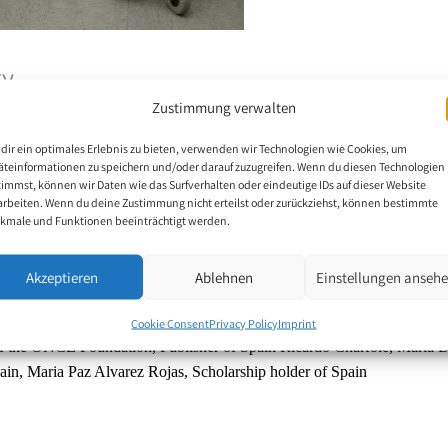
ry
Zustimmung verwalten
dir ein optimales Erlebnis zu bieten, verwenden wir Technologien wie Cookies, um
äteinformationen zu speichern und/oder darauf zuzugreifen. Wenn du diesen Technologien
occasion of the International Day of Mouth-and Foot Painters, the ne
timmst, können wir Daten wie das Surfverhalten oder eindeutige IDs auf dieser Website
go of the mouth and foot painting artists appeared in Spain.
arbeiten. Wenn du deine Zustimmung nicht erteilst oder zurückziehst, können bestimmte
kmale und Funktionen beeinträchtigt werden.
tion for the blind and disabled that sells coupons in addition to the Span
at five and a half million coupons are distributed throughout Spain show
Akzeptieren
Ablehnen
Einstellungen anseh
rs.
Cookie Consent
Privacy Policy
Imprint
of the ONCE Foundation, Publisher of Spain Ricardo Charfolé, Maria 
ain, Maria Paz Alvarez Rojas, Scholarship holder of Spain