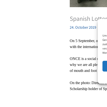
Spanish Lotte
24. October 2019
Um 
Ger
On 5 September, on the 
zus
with the international lo
ver
Mer
ONCE is a social organisa
why we are all pleased th
of mouth and foot painte
On the photo: Director 
Scholarship holder of Sp