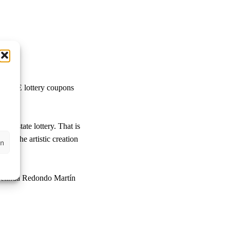
w ONCE lottery coupons
ish state lottery. That is
ing the artistic creation
en
Belinda Redondo Martín