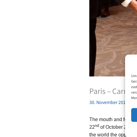
Um 
Ger
zus
Paris – Carrou
ver
Mer
30. November 2017
The mouth and foot pai
nd
22
of October 2017 in
the world the opportun