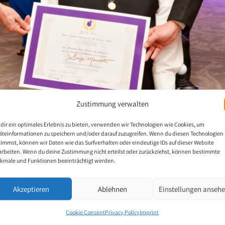
Zustimmung verwalten
dir ein optimales Erlebnis zu bieten, verwenden wir Technologien wie Cookies, um
äteinformationen zu speichern und/oder darauf zuzugreifen. Wenn du diesen Technologien
timmst, können wir Daten wie das Surfverhalten oder eindeutige IDs auf dieser Website
sel du Louvre
arbeiten. Wenn du deine Zustimmung nicht erteilst oder zurückziehst, können bestimmte
kmale und Funktionen beeinträchtigt werden.
Akzeptieren
Ablehnen
Einstellungen anseh
nting artists, represented by their president Serge Maudet, invit
 the Carrousel du Louvre in Paris. Every year, this event gives a
Cookie Consent
Privacy Policy
Imprint
ity to draw attention to themselves and their art by presenting th