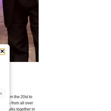
en
ed from the 20st to
rtists from all over
eir works together in