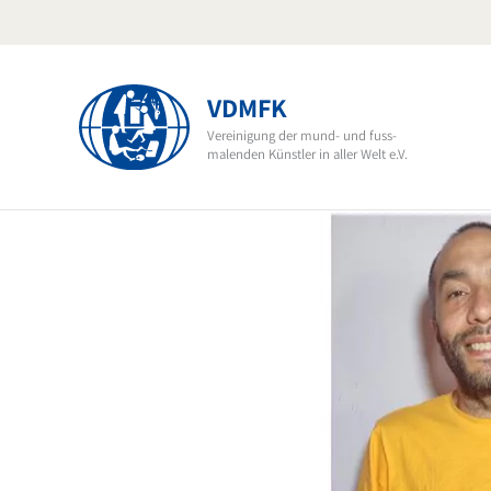
Skip
to
content
VDMFK
Vereinigung der mund- und fuss-
malenden Künstler in aller Welt e.V.