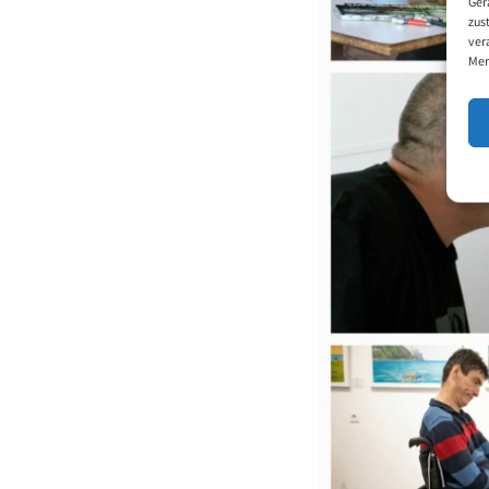
Ger
zus
ver
Mer