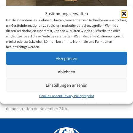
Zustimmung verwalten
Inclusion week
Um dir ein optimales Erlebnis zu bieten, verwenden wir Technologien wie Cookies,
um Geräteinformationen zu speichern und/oder darauf zuzugreifen. Wenn du
diesen Technologien zustimmst, können wir Daten wie das Surfverhalten oder
14. December 2023
eindeutige IDs auf dieser Website verarbeiten. Wenn du deine Zustimmung nicht
erteilst oder zurückziehst, können bestimmte Merkmale und Funktionen
From November 27th to 30th, 2023, Banco Santander held an
beeinträchtigt werden.
Inclusion Week. With this project, the bank aims to promote
Akzeptieren
diversity and help people with disabilities through international
scholarships, mentoring, internships and job programs.
Ablehnen
In this context, the Publishing House of Mouth and Foot Painting
Einstellungen ansehen
Artists of Spain organized an exhibition with 34 works on different
themes at the headquarters of Banco Santander in Madrid. In
Cookie Consent
Privacy Policy
Imprint
addition, foot painter Jesus David Sanchez gave a painting
demonstration on November 24th.
Facebook
YouTube
Instagram