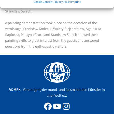
Cookie Consent
Privacy Policy
Imprint
scholarship holders Agnieszka Sapińska, Martyna Gruca and
Stanisław Salach.
A painting demonstration took place on the occasion of the
vernissage. Stanisław Kmiecik, Walery Siejtbatałow, Agnieszka
Sapińska, Martyna Gruca and Stanisław Salach showed their
painting skills to great interest from the guests and answered
questions from the enthusiastic visitors.
Facebook
YouTube
Instagram
VDMFK
| Vereinigung der mund- und fussmalenden Künstler in
aller Welt e.V.