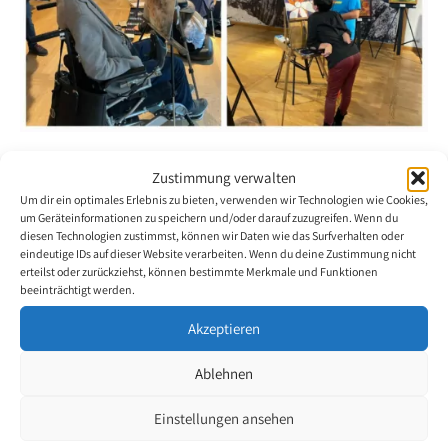
Exhibition in Poland
Zustimmung verwalten
Um dir ein optimales Erlebnis zu bieten, verwenden wir Technologien wie Cookies,
17. December 2024
um Geräteinformationen zu speichern und/oder darauf zuzugreifen. Wenn du
diesen Technologien zustimmst, können wir Daten wie das Surfverhalten oder
eindeutige IDs auf dieser Website verarbeiten. Wenn du deine Zustimmung nicht
On the occasion of a joint exhibition at the Geopedagogical Center
erteilst oder zurückziehst, können bestimmte Merkmale und Funktionen
(Geonatura) in Kielce, the Polish Publishing House exhibited 29
beeinträchtigt werden.
pictures by mouth and foot painting artists.
Akzeptieren
The exhibition opened on September 26, 2024 and runs until
Ablehnen
December 30. The exhibition shows a great variety of styles.
Einstellungen ansehen
The following artists are taking part in the exhibition: full member
Stanisław Kmiecik, full member Walery Siejtbatałow and