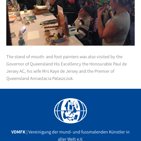
The stand of mouth- and foot painters was also visited by the
Governor of Queensland His Excellency the Honourable Paul de
Jersey AC, his wife Mrs Kaye de Jersey and the Premier of
Queensland Annastacia Palaszczuk.
Facebook
YouTube
Instagram
VDMFK
| Vereinigung der mund- und fussmalenden Künstler in
aller Welt e.V.