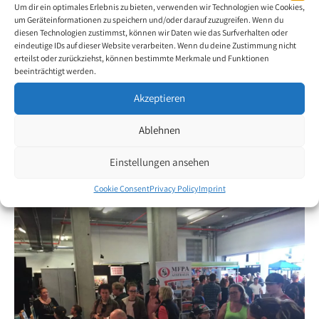
Um dir ein optimales Erlebnis zu bieten, verwenden wir Technologien wie Cookies,
um Geräteinformationen zu speichern und/oder darauf zuzugreifen. Wenn du
diesen Technologien zustimmst, können wir Daten wie das Surfverhalten oder
eindeutige IDs auf dieser Website verarbeiten. Wenn du deine Zustimmung nicht
erteilst oder zurückziehst, können bestimmte Merkmale und Funktionen
beeinträchtigt werden.
Australian and New Zealand mouth- and foot painters participated
Akzeptieren
at this year’s Brisbane Royal Queensland Show, widely referred to
Ablehnen
as Ekka. From August 5th to August 14th, various artists
demonstrated their amazing technique to thousands of curious
Einstellungen ansehen
guests. Part of the live act was also a painting and drawing
competition.
Cookie Consent
Privacy Policy
Imprint