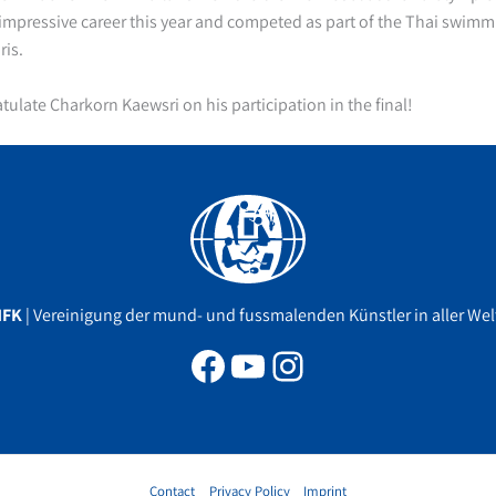
impressive career this year and competed as part of the Thai swimm
ris.
tulate Charkorn Kaewsri on his participation in the final!
Facebook
YouTube
Instagram
MFK
| Vereinigung der mund- und fussmalenden Künstler in aller Welt
Contact
Privacy Policy
Imprint