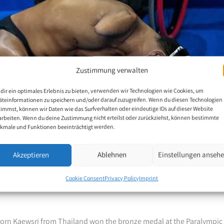
Zustimmung verwalten
dir ein optimales Erlebnis zu bieten, verwenden wir Technologien wie Cookies, um
äteinformationen zu speichern und/oder darauf zuzugreifen. Wenn du diesen Technologien
timmst, können wir Daten wie das Surfverhalten oder eindeutige IDs auf dieser Website
arbeiten. Wenn du deine Zustimmung nicht erteilst oder zurückziehst, können bestimmte
kmale und Funktionen beeinträchtigt werden.
Akzeptieren
Ablehnen
Einstellungen anseh
ns
Cookie Consent
Privacy Policy
Imprint
rkorn Kaewsri from Thailand won the bronze medal at the Paralympic