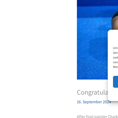
Um 
Ger
zus
ver
Mer
Congratulatio
16. September 2024
After foot painter Cha