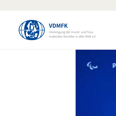
Skip
to
content
VDMFK
Vereinigung der mund- und fuss-
malenden Künstler in aller Welt e.V.