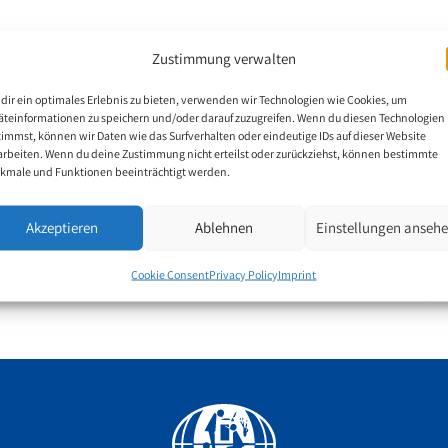
Zustimmung verwalten
dir ein optimales Erlebnis zu bieten, verwenden wir Technologien wie Cookies, um
 Solapur District in
äteinformationen zu speichern und/oder darauf zuzugreifen. Wenn du diesen Technologien
nabling Laxmi Sanjay
timmst, können wir Daten wie das Surfverhalten oder eindeutige IDs auf dieser Website
arbeiten. Wenn du deine Zustimmung nicht erteilst oder zurückziehst, können bestimmte
ainting lessons, and
kmale und Funktionen beeinträchtigt werden.
Akzeptieren
Ablehnen
Einstellungen anseh
Cookie Consent
Privacy Policy
Imprint
Facebook
YouTube
Instagram