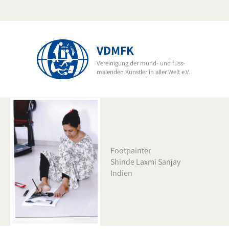
Skip
to
content
VDMFK
Vereinigung der mund- und fuss-
malenden Künstler in aller Welt e.V.
Footpainter
Shinde Laxmi Sanjay
Indien