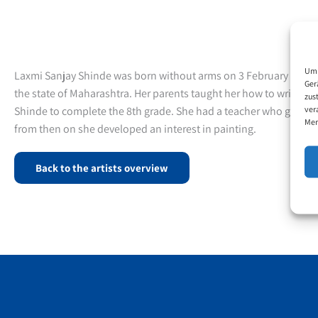
Um 
Laxmi Sanjay Shinde was born without arms on 3 February 1999 in
Ger
the state of Maharashtra. Her parents taught her how to write, e
zus
ver
Shinde to complete the 8th grade. She had a teacher who gave p
Mer
from then on she developed an interest in painting.
Back to the artists overview