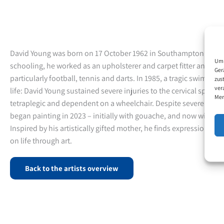
David Young was born on 17 October 1962 in Southampton. After
Um 
schooling, he worked as an upholsterer and carpet fitter and was 
Ger
particularly football, tennis and darts. In 1985, a tragic swimmi
zus
ver
life: David Young sustained severe injuries to the cervical spine 
Mer
tetraplegic and dependent on a wheelchair. Despite severe physic
began painting in 2023 – initially with gouache, and now with en
Inspired by his artistically gifted mother, he finds expression, j
on life through art.
Back to the artists overview