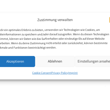
Zustimmung verwalten
 completing his
dir ein optimales Erlebnis zu bieten, verwenden wir Technologien wie Cookies, um
very active in sports,
äteinformationen zu speichern und/oder darauf zuzugreifen. Wenn du diesen Technologien
ng accident changed his
timmst, können wir Daten wie das Surfverhalten oder eindeutige IDs auf dieser Website
arbeiten. Wenn du deine Zustimmung nicht erteilst oder zurückziehst, können bestimmte
and has since been
kmale und Funktionen beeinträchtigt werden.
al limitations, he
thusiasm in oil.
Akzeptieren
Ablehnen
Einstellungen anseh
oy and new perspectives
Cookie Consent
Privacy Policy
Imprint