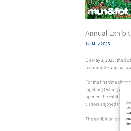
Annual Exhibit
14. May 2025
On May 3, 2025, the Swe
featuring 39 original wo
For the first time sinc
Ingeborg Östling were a
opened the exhibition 
Um 
visitors enjoyed the ex
Ger
zus
The exhibition is open t
ver
Mer