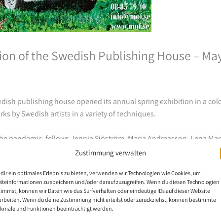
ion of the Swedish Publishing House – Ma
dish publishing house opened its annual spring exhibition in a colo
rks by Swedish artists in a variety of techniques.
e the pandemic, fellows Jennie Sjöström, Maria Andreasson, Lena Mar
ble to attend the exhibition in person and present their works. Fel
Zustimmung verwalten
with a musical performance and a presentation by the mouth and f
dir ein optimales Erlebnis zu bieten, verwenden wir Technologien wie Cookies, um
hibition in sunny spring weather.
äteinformationen zu speichern und/oder darauf zuzugreifen. Wenn du diesen Technologien
timmst, können wir Daten wie das Surfverhalten oder eindeutige IDs auf dieser Website
o the public until June 20, 2025.
arbeiten. Wenn du deine Zustimmung nicht erteilst oder zurückziehst, können bestimmte
kmale und Funktionen beeinträchtigt werden.