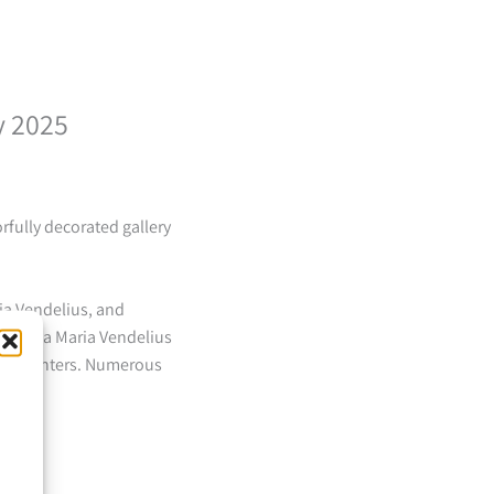
y 2025
rfully decorated gallery
ia Vendelius, and
low Lena Maria Vendelius
oot painters. Numerous