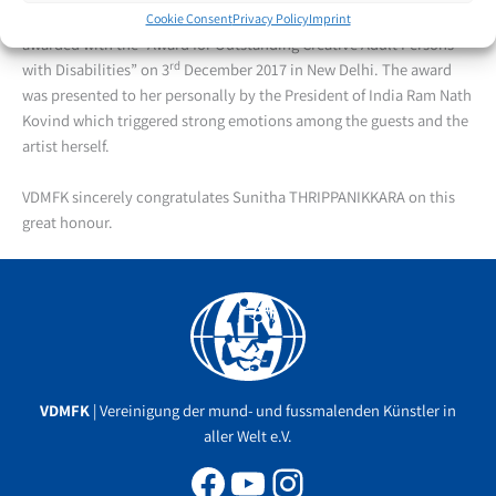
Sunitha THRIPPANIKKARA, a scholarship holder from India, was
Cookie Consent
Privacy Policy
Imprint
awarded with the “Award for Outstanding Creative Adult Persons
rd
with Disabilities” on 3
December 2017 in New Delhi. The award
was presented to her personally by the President of India Ram Nath
Kovind which triggered strong emotions among the guests and the
artist herself.
VDMFK sincerely congratulates Sunitha THRIPPANIKKARA on this
great honour.
Facebook
YouTube
Instagram
VDMFK
| Vereinigung der mund- und fussmalenden Künstler in
aller Welt e.V.