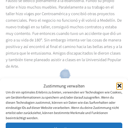
Fausto se dedicó plenamente a la ebanistería. Fundó su propio
taller e hizo muchos muebles. Paralelamente a su trabajo en el
taller hizo viajes por Centroamérica y concibió otras proyectos
comerciales. Pero el negocio no funcionó y él volvió a Medellín. De
nuevo trabajó en su taller, consiguió muchos contratos y estaba
muy contento. Fue entonces cuando tuvo un accidente que dió un
giro a su vida de 180º. Sin embargo intenta ver las cosas de manera
positiva y así encontró al final el camino hacia las bellas artes y a la
pintura que le entusiasma. Amigos discapacitados le dieron clases
y también tiene planeado asistir a clases en la Universidad Popular
de Arte.
Zustimmung verwalten
Um dir ein optimales Erlebnis zu bieten, verwenden wir Technologien wie Cookies,
Volver a la descripción general del artista
um Geräteinformationen zu speichern und/oder darauf zuzugreifen. Wenn du
diesen Technologien zustimmst, können wir Daten wie das Surfverhalten oder
eindeutige IDs auf dieser Website verarbeiten. Wenn du deine Zustimmung nicht
erteilst oder zurückziehst, können bestimmte Merkmale und Funktionen
beeinträchtigt werden.