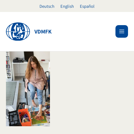
Ir
Deutsch
English
Español
al
contenido
VDMFK