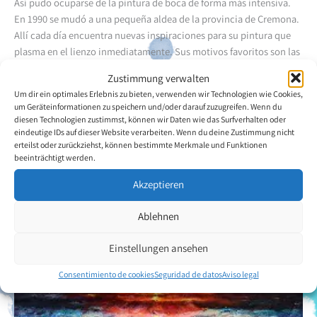
Así pudo ocuparse de la pintura de boca de forma más intensiva.
En 1990 se mudó a una pequeña aldea de la provincia de Cremona.
Allí cada día encuentra nuevas inspiraciones para su pintura que
plasma en el lienzo inmediatamente. Sus motivos favoritos son las
flores y los paisajes. En el año 2000 se convirtió en miembro
Zustimmung verwalten
asociado de la VDMFK. Así pudo participar en numerosas
Um dir ein optimales Erlebnis zu bieten, verwenden wir Technologien wie Cookies,
exposiciones en Italia y en el extranjero. Esto también llevó a que
um Geräteinformationen zu speichern und/oder darauf zuzugreifen. Wenn du
la prensa informase regularmente acerca de Roberto Zomero.
diesen Technologien zustimmst, können wir Daten wie das Surfverhalten oder
eindeutige IDs auf dieser Website verarbeiten. Wenn du deine Zustimmung nicht
erteilst oder zurückziehst, können bestimmte Merkmale und Funktionen
Volver a la descripción general del artista
beeinträchtigt werden.
Akzeptieren
Ablehnen
Einstellungen ansehen
Consentimiento de cookies
Seguridad de datos
Aviso legal