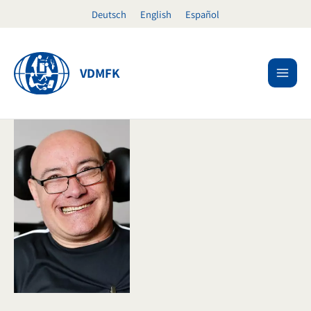
Ir
Deutsch
English
Español
al
contenido
VDMFK