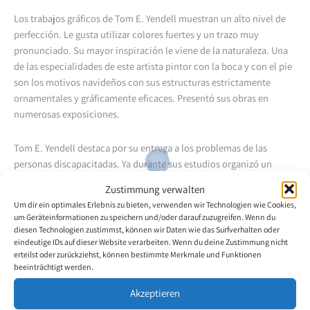
Los trabajos gráficos de Tom E. Yendell muestran un alto nivel de
perfección. Le gusta utilizar colores fuertes y un trazo muy
pronunciado. Su mayor inspiración le viene de la naturaleza. Una
de las especialidades de este artista pintor con la boca y con el pie
son los motivos navideños con sus estructuras estrictamente
ornamentales y gráficamente eficaces. Presentó sus obras en
numerosas exposiciones.
Tom E. Yendell destaca por su entrega a los problemas de las
personas discapacitadas. Ya durante sus estudios organizó un
seminario artístico en el que participaron 150 discapacitados.
Zustimmung verwalten
Siguieron más actividades para despertar la sensibilidad del
Um dir ein optimales Erlebnis zu bieten, verwenden wir Technologien wie Cookies,
público, en las que defiende en la prensa, la radio y la televisión los
um Geräteinformationen zu speichern und/oder darauf zuzugreifen. Wenn du
derechos de los discapacitados. Todos los años da conferencias
diesen Technologien zustimmst, können wir Daten wie das Surfverhalten oder
eindeutige IDs auf dieser Website verarbeiten. Wenn du deine Zustimmung nicht
públicas hablando de si mismo y del trabajo de la Asociación que
erteilst oder zurückziehst, können bestimmte Merkmale und Funktionen
tienen gran resonancia.
beeinträchtigt werden.
Akzeptieren
Volver a la descripción general del artista