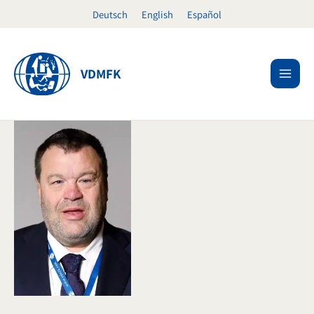
Ir
Deutsch
English
Español
al
contenido
VDMFK