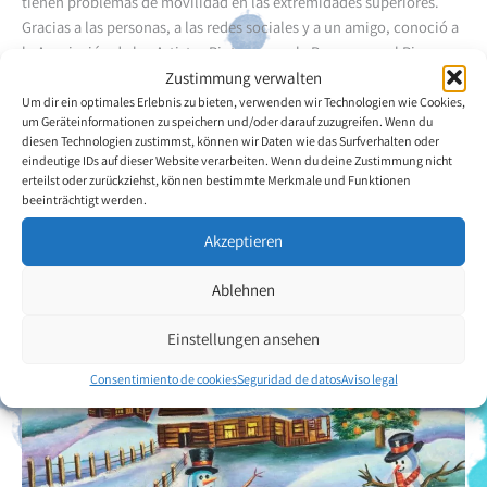
tienen problemas de movilidad en las extremidades superiores.
Gracias a las personas, a las redes sociales y a un amigo, conoció a
la Asociación de los Artistas Pintores con la Boca y con el Pie.
Cristian Humberto Vasquez Casilimas ha encontrado en la pintura
Zustimmung verwalten
un camino para no pensar en los problemas y/o situaciones
Um dir ein optimales Erlebnis zu bieten, verwenden wir Technologien wie Cookies,
um Geräteinformationen zu speichern und/oder darauf zuzugreifen. Wenn du
difíciles que a veces tiene en la vida.
diesen Technologien zustimmst, können wir Daten wie das Surfverhalten oder
eindeutige IDs auf dieser Website verarbeiten. Wenn du deine Zustimmung nicht
erteilst oder zurückziehst, können bestimmte Merkmale und Funktionen
Volver a la descripción general del artista
beeinträchtigt werden.
Akzeptieren
Ablehnen
Einstellungen ansehen
Consentimiento de cookies
Seguridad de datos
Aviso legal