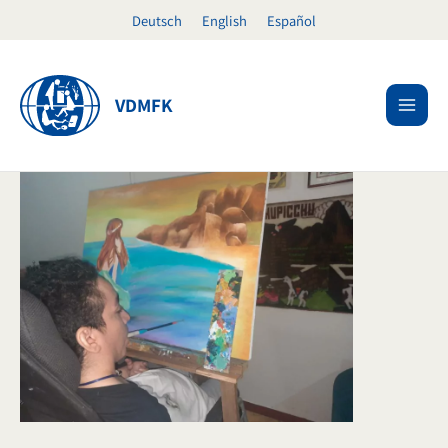
Ir
Deutsch
English
Español
al
contenido
VDMFK