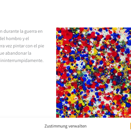
n durante la guerra en
 del hombro y el
ra vez pintar con el pie
que abandonar la
ie ininterrumpidamente.
Zustimmung verwalten