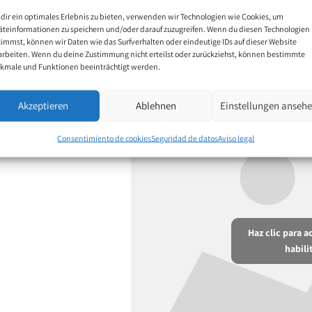
dir ein optimales Erlebnis zu bieten, verwenden wir Technologien wie Cookies, um
äteinformationen zu speichern und/oder darauf zuzugreifen. Wenn du diesen Technologien
timmst, können wir Daten wie das Surfverhalten oder eindeutige IDs auf dieser Website
arbeiten. Wenn du deine Zustimmung nicht erteilst oder zurückziehst, können bestimmte
kmale und Funktionen beeinträchtigt werden.
Akzeptieren
Ablehnen
Einstellungen anseh
Consentimiento de cookies
Seguridad de datos
Aviso legal
Haz clic para 
habili