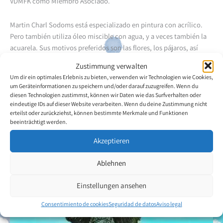
VDMFK como Miembro Asociado.
Martin Charl Sodoms está especializado en pintura con acrílico.
Pero también utiliza óleo miscible con agua, y a veces también la
acuarela. Sus motivos preferidos son las flores, los pájaros, así
como los paisajes y la gente de su patria. Le gusta el deporte y es
Zustimmung verwalten
un experto jugador en cerbatana deportiva. Entre sus ocupaciones
Um dir ein optimales Erlebnis zu bieten, verwenden wir Technologien wie Cookies,
preferidas figuran la pintura, el dibujo y la fotografía, la ropa así
um Geräteinformationen zu speichern und/oder darauf zuzugreifen. Wenn du
como la creación de páginas web.
diesen Technologien zustimmst, können wir Daten wie das Surfverhalten oder
eindeutige IDs auf dieser Website verarbeiten. Wenn du deine Zustimmung nicht
erteilst oder zurückziehst, können bestimmte Merkmale und Funktionen
Volver a la descripción general del artista
beeinträchtigt werden.
Akzeptieren
Ablehnen
Einstellungen ansehen
Consentimiento de cookies
Seguridad de datos
Aviso legal