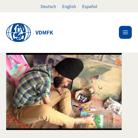
Ir
Deutsch
English
Español
al
contenido
VDMFK