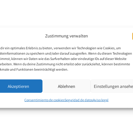
sde su nacimiento,
Zustimmung verwalten
arubi asiste al centro
 la ciudad de Carlos Paz
dir ein optimales Erlebnis zu bieten, verwenden wir Technologien wie Cookies, um
 que Mauro Enrique
äteinformationen zu speichern und/oder darauf zuzugreifen. Wenn du diesen Technologien
timmst, können wir Daten wie das Surfverhalten oder eindeutige IDs auf dieser Website
ico. Estas obras fueron
arbeiten. Wenn du deine Zustimmung nicht erteilst oder zurückziehst, können bestimmte
ipó en el “Salón de
kmale und Funktionen beeinträchtigt werden.
tros nacionales e
vincias de Argentina.
Akzeptieren
Ablehnen
Einstellungen anseh
Consentimiento de cookies
Seguridad de datos
Aviso legal