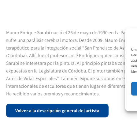
Mauro Enrique Sarubi nació el 25 de mayo de 1990 en La Paz. De
sufre una parálisis cerebral motora. Desde 2009, Mauro Enrique S
terapéutico para la integración social “San Francisco de Asís” de
Um 
(Córdoba). Allí, fue el profesor José Rodríguez quien consiguió
Ger
zus
Sarubi se interesara por la pintura. Al principio pintaba con acríl
ver
expuestas en la Legislatura de Córdoba. El pintor también partic
Mer
Artes de Vidas Especiales”. También expone sus obras en encuen
internacionales de escultores que tienen lugar en diferentes pro
Ha recibido varios premios y reconocimientos.
Volver a la descripción general del artista