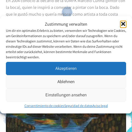
En 2004 conoció al becario de la VDMFK Marcelo Cunha (pintor con
la boca), quien le inspiró a comenzar a pintar con la boca. Dado
que le gustó mucho y quería mejorar como artista a toda costa
tomó clases de pintura con Luciana Monsores una vez por semana.
Zustimmung verwalten
Los motivos favoritos del artista son los paisajes de su país.
Um dir ein optimales Erlebnis zu bieten, verwenden wir Technologien wie Cookies,
um Geräteinformationen zu speichern und/oder darauf zuzugreifen. Wenn du
diesen Technologien zustimmst, können wir Daten wie das Surfverhalten oder
Volver a la descripción general del artista
eindeutige IDs auf dieser Website verarbeiten. Wenn du deine Zustimmung nicht
erteilst oder zurückziehst, können bestimmte Merkmale und Funktionen
beeinträchtigt werden.
Akzeptieren
Ablehnen
Einstellungen ansehen
Consentimiento de cookies
Seguridad de datos
Aviso legal