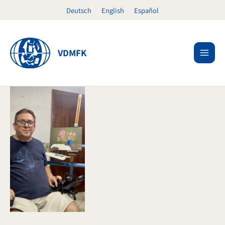
Ir
Deutsch
English
Español
al
contenido
VDMFK