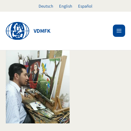
Ir
Deutsch
English
Español
al
contenido
VDMFK