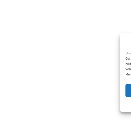
Um 
Ger
zus
ver
Mer