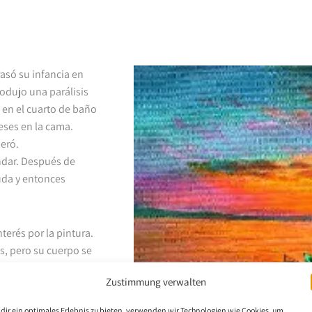
Pasó su infancia en
rodujo una parálisis
ó en el cuarto de baño
eses en la cama.
peró.
dar. Después de
uda y entonces
terés por la pintura.
s, pero su cuerpo se
y casi ya no podía
Zustimmung verwalten
tó a un pintor con la
 a este artista, pintar
dir ein optimales Erlebnis zu bieten, verwenden wir Technologien wie Cookies, um