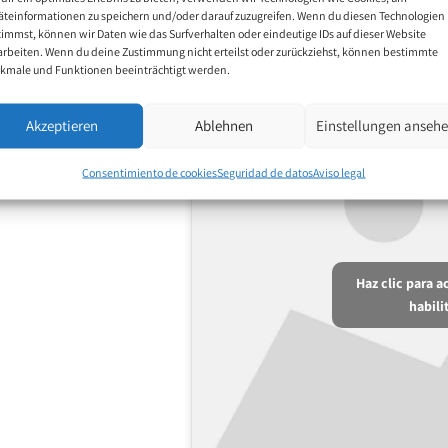
ño 2003 la VDMFK le
äteinformationen zu speichern und/oder darauf zuzugreifen. Wenn du diesen Technologien
timmst, können wir Daten wie das Surfverhalten oder eindeutige IDs auf dieser Website
o de la VDMFK.
Boats 
arbeiten. Wenn du deine Zustimmung nicht erteilst oder zurückziehst, können bestimmte
kmale und Funktionen beeinträchtigt werden.
uentran entre sus
humanos.
Akzeptieren
Ablehnen
Einstellungen anseh
Consentimiento de cookies
Seguridad de datos
Aviso legal
Haz clic para 
habili