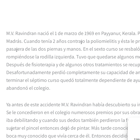
M.V. Ravindran nació el 1 de marzo de 1969 en Payyanur, Kerala. 
Madrás. Cuando tenía 2 años contrajo la poliomielitis y ésta le p
pasajera de las dos piernas y manos. En el sexto curso se resbal
rompiéndose la rodilla izquierda. Tuvo que quedarse algunos m
Después de fisioterapia y de algunos otros tratamientos se recu
Desafortunadamente perdió completamente su capacidad de an
terminar el séptimo curso quedó totalmente dependiente de ay
abandonó el colegio.
Ya antes de este accidente M.V. Ravindran había descubierto su in
Se le concedieron en el colegio numerosos premios por sus obra
iba debilitando y cuando sus dedos también perdieron la fuerza 
sujetar el pincel entonces dejó de pintar. Más tarde conoció y visi
boca muy conocido que vivía cerca de él. Entonces decidió, gracias
Um 