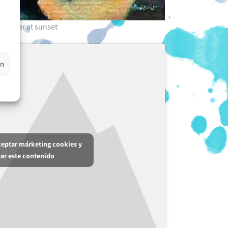
in water at sunset
en
aceptar márketing cookies y
tar este contenido