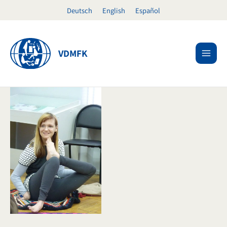
Ir
Deutsch
English
Español
al
contenido
VDMFK