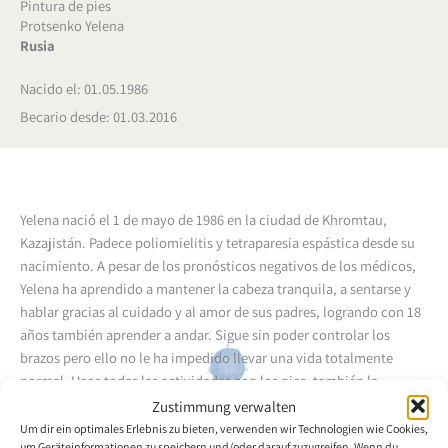
Pintura de pies
Protsenko Yelena
Rusia
Nacido el: 01.05.1986
Becario desde: 01.03.2016
Yelena nació el 1 de mayo de 1986 en la ciudad de Khromtau,
Kazajistán. Padece poliomielitis y tetraparesia espástica desde su
nacimiento. A pesar de los pronósticos negativos de los médicos,
Yelena ha aprendido a mantener la cabeza tranquila, a sentarse y
hablar gracias al cuidado y al amor de sus padres, logrando con 18
años también aprender a andar. Sigue sin poder controlar los
brazos pero ello no le ha impedido llevar una vida totalmente
normal. Hace todas las actividades con los pies, también la
pintura. Al principio pintaba con torpeza florecillas, casas y
Zustimmung verwalten
princesas. Su padre encargó a un pedagogo que se ocupara de
Um dir ein optimales Erlebnis zu bieten, verwenden wir Technologien wie Cookies,
um Geräteinformationen zu speichern und/oder darauf zuzugreifen. Wenn du