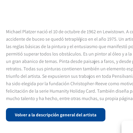
Michael Platzer nació el 10 de octubre de 1962 en Lewistown. A 
accidente de buceo se quedó tetrapléjico en el año 1975. Un arti
las reglas básicas de la pintura y el entusiasmo que manifestó po
permitió superar todos los obstáculos. Es un pintor al óleo y a la
un gran abanico de temas. Pinta desde paisajes a faros, y desde 
retratos. Todas sus pinturas contienen también un elemento espi
triunfo del artista. Se expusieron sus trabajos en toda Pensilvan
ha sido elegida por la fundación Christopher-Reeve como motivo
felicitación de la serie Humanity Holiday Card. También diseña
mucho talento y ha hecho, entre otras muchas, su propia página
Volver a la descripción general del artista