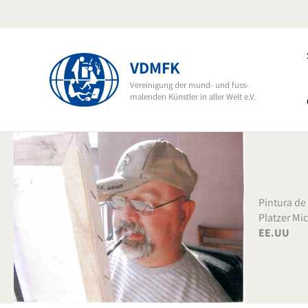
Ir
al
contenido
VDMFK
Vereinigung der mund- und fuss-
malenden Künstler in aller Welt e.V.
Pintura de
Platzer M
EE.UU