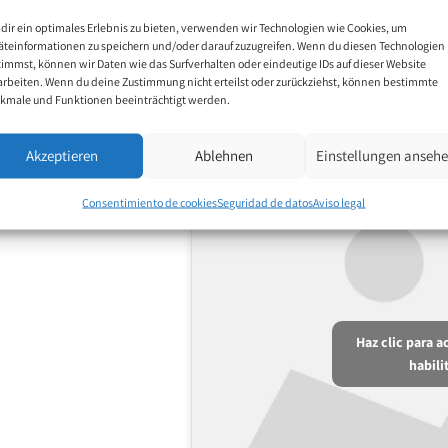
dir ein optimales Erlebnis zu bieten, verwenden wir Technologien wie Cookies, um
äteinformationen zu speichern und/oder darauf zuzugreifen. Wenn du diesen Technologien
timmst, können wir Daten wie das Surfverhalten oder eindeutige IDs auf dieser Website
arbeiten. Wenn du deine Zustimmung nicht erteilst oder zurückziehst, können bestimmte
kmale und Funktionen beeinträchtigt werden.
Akzeptieren
Ablehnen
Einstellungen anseh
Consentimiento de cookies
Seguridad de datos
Aviso legal
Haz clic para 
habili