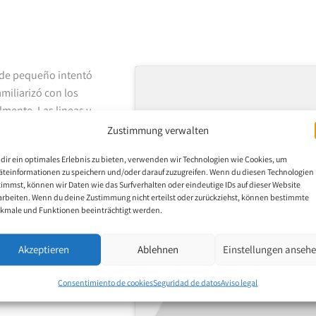
a de pequeño intentó
miliarizó con los
lmente. Las lineas y
ñade un motivo nuevo
Zustimmung verwalten
dir ein optimales Erlebnis zu bieten, verwenden wir Technologien wie Cookies, um
äteinformationen zu speichern und/oder darauf zuzugreifen. Wenn du diesen Technologien
timmst, können wir Daten wie das Surfverhalten oder eindeutige IDs auf dieser Website
arbeiten. Wenn du deine Zustimmung nicht erteilst oder zurückziehst, können bestimmte
Haz clic para 
kmale und Funktionen beeinträchtigt werden.
habili
Akzeptieren
Ablehnen
Einstellungen anseh
Consentimiento de cookies
Seguridad de datos
Aviso legal