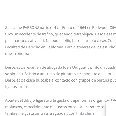
Sara Jane PARSONS nació el 4 de Enero de 1964 en Redwood City.
tuvo un accidente de tráfico, quedando tetrapléjica. Desde ese
plasmar su creatividad. No podía teñir, hacer punto o coser. Com
Facultad de Derecho en California. Para distraerse de los estudi
que la pintura.
Después del examen de abogada fue a Uruguay y pintó un cuadro
se alojaba. Asistió a un curso de pintura y se enamoró del dibuj
Después de clase buscaba el contacto con grupos de pintura pú
figuras juntos.
Aparte del dibujo figurativo le gusta dibujar formas orgánicas ta
moluscos, especialmente moluscos rotos. Utiliza sobre todo acua
también le gusta pintar a la aguada y con tinta china.