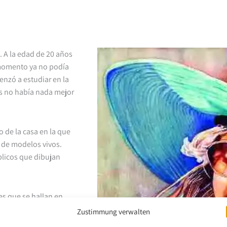
 A la edad de 20 años
 momento ya no podía
enzó a estudiar en la
os no había nada mejor
 de la casa en la que
o de modelos vivos.
blicos que dibujan
les que se hallan en
relas y lápices, pero
Zustimmung verwalten