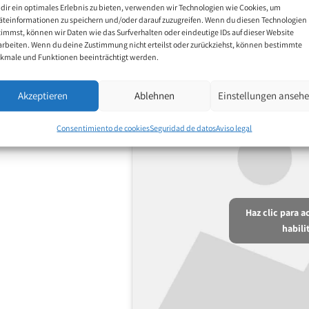
dir ein optimales Erlebnis zu bieten, verwenden wir Technologien wie Cookies, um
äteinformationen zu speichern und/oder darauf zuzugreifen. Wenn du diesen Technologien
timmst, können wir Daten wie das Surfverhalten oder eindeutige IDs auf dieser Website
arbeiten. Wenn du deine Zustimmung nicht erteilst oder zurückziehst, können bestimmte
kmale und Funktionen beeinträchtigt werden.
Akzeptieren
Ablehnen
Einstellungen anseh
Consentimiento de cookies
Seguridad de datos
Aviso legal
Haz clic para 
habili