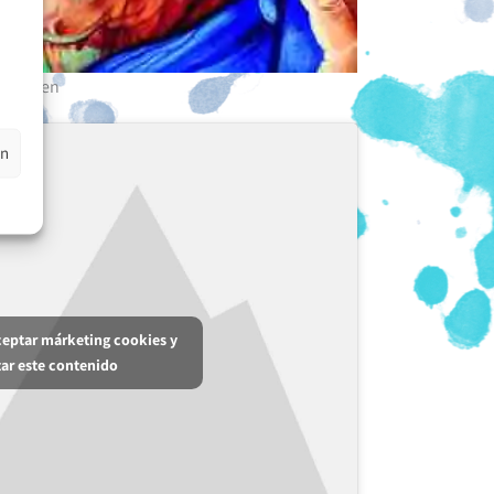
Helen
en
aceptar márketing cookies y
tar este contenido